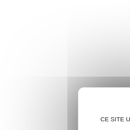
CE SITE 