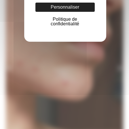
Personnaliser
Politique de
confidentialité